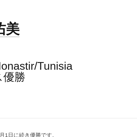
佑美
nastir/Tunisia
ス優勝
月1日に続き優勝です。