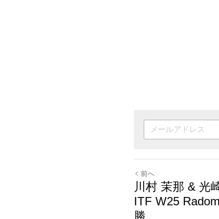
前へ
川村 茉那 & 光崎 楓
W25 Radom/