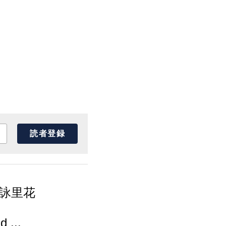
読者登録
間 詠里花
nd ...