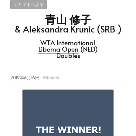
サイトへ戻る
青山 修子
& 
Aleksandra Krunic
 (SRB )
WTA International
Libema Open
 (NED)
Doubles
2019年6月16日
·
Winners