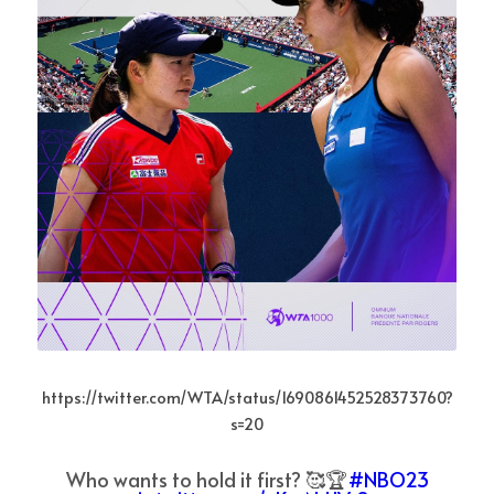
https://twitter.com/WTA/status/1690861452528373760?
s=20
Who wants to hold it first? 🥰🏆
#NBO23