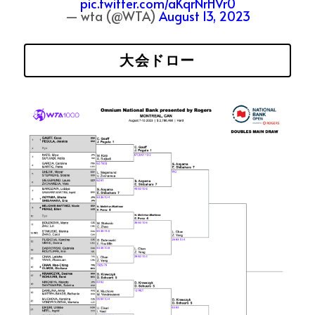
pic.twitter.com/aKqrNrHVr0
— wta (@WTA)
August 13, 2023
大会ドロー