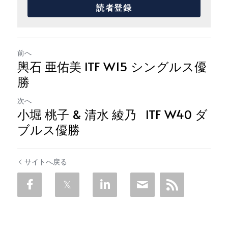
読者登録
前へ
輿石 亜佑美 ITF W15 シングルス優
勝
次へ
小堀 桃子 & 清水 綾乃 ITF W40 ダ
ブルス優勝
サイトへ戻る