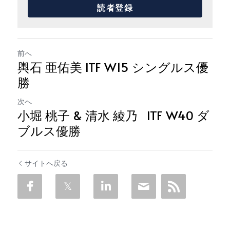
読者登録
前へ
輿石 亜佑美 ITF W15 シングルス優
勝
次へ
小堀 桃子 & 清水 綾乃 ITF W40 ダ
ブルス優勝
サイトへ戻る