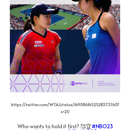
https://twitter.com/WTA/status/1690861452528373760?
s=20
Who wants to hold it first? 🥰🏆
#NBO23