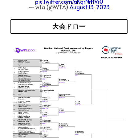
pic.twitter.com/aKqrNrHVr0
— wta (@WTA)
August 13, 2023
大会ドロー