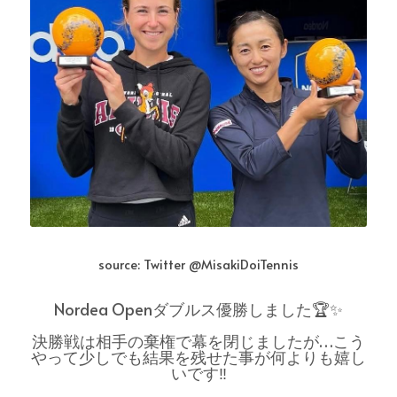
source: Twitter @MisakiDoiTennis
Nordea Openダブルス優勝しました🏆✨
決勝戦は相手の棄権で幕を閉じましたが…こう
やって少しでも結果を残せた事が何よりも嬉し
いです‼️