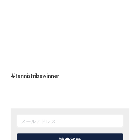
#tennistribewinner
読者登録