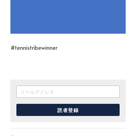
#tennistribewinner
読者登録