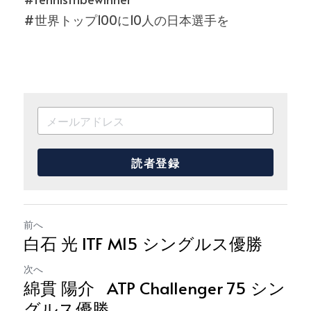
#世界トップ100に10人の日本選手を
読者登録
前へ
白石 光 ITF M15 シングルス優勝
次へ
綿貫 陽介 ATP Challenger 75 シン
グルス優勝