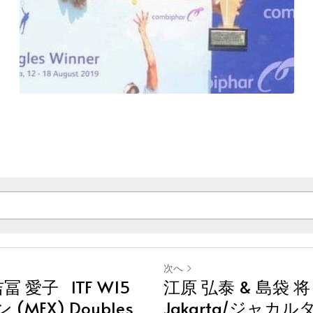
次へ
冨 愛子 ITF W15
江原 弘泰 & 島袋 将 
 (MEX) Doubles
Jakarta/ジャカルタ 