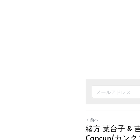
前へ
緒方 葉台子 & 吉
Cancun/カンクン