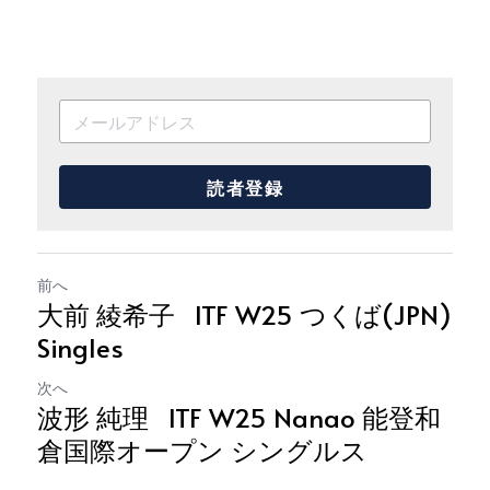
読者登録
前へ
大前 綾希子 ITF W25 つくば(JPN)
Singles
次へ
波形 純理 ITF W25 Nanao 能登和
倉国際オープン シングルス