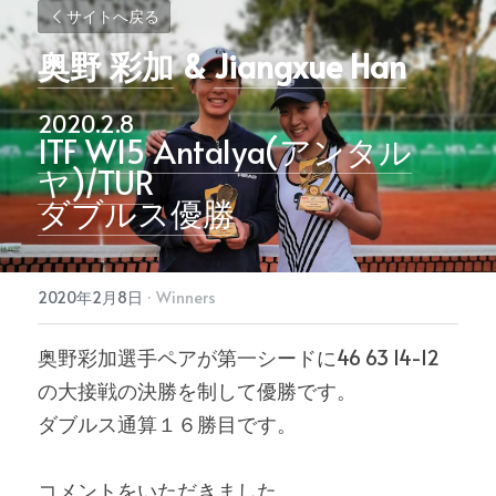
サイトへ戻る
奥野 彩加
 & 
Jiangxue Han
2020.2.8
ITF W15 Antalya(アンタル
ヤ)/TUR
ダブルス優勝
2020年2月8日
·
Winners
奥野彩加選手ペアが第一シードに46 63 14-12 
の大接戦の決勝を制して優勝です。
ダブルス通算１６勝目です。
コメントをいただきました。