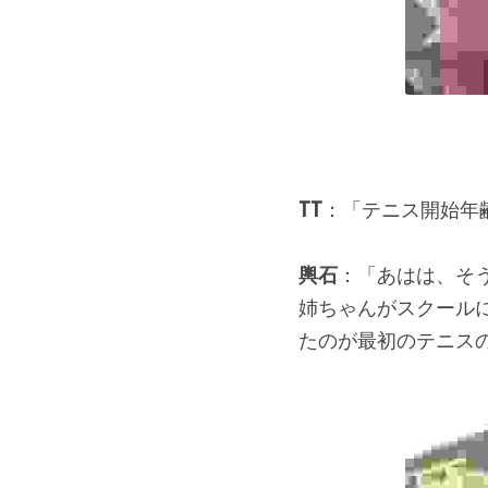
TT
：「テニス開始年
輿石
：「あはは、そ
姉ちゃんがスクール
たのが最初のテニス