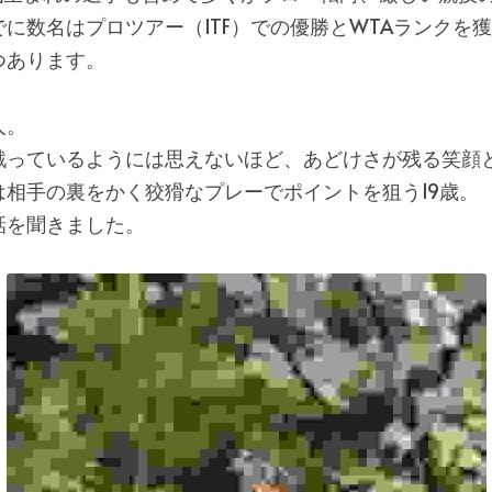
に数名はプロツアー（ITF）での優勝とWTAランクを
つあります。
人。
戦っているようには思えないほど、あどけさが残る笑顔
は相手の裏をかく狡猾なプレーでポイントを狙う19歳。
話を聞きました。