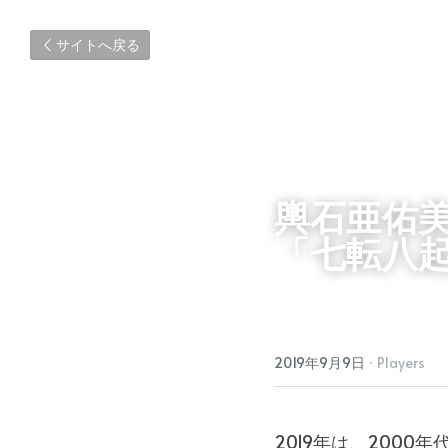
サイトへ戻る
輿石亜佑
「七転八
2019年9月9日
·
Players
2019年は、200