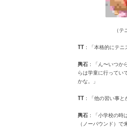
（テ
TT
：「本格的にテニ
輿石
：「ん〜いつか
らは学童に行ってい
かな。」
TT
：「他の習い事と
輿石
：「小学校の時
（ノーバウンド）で