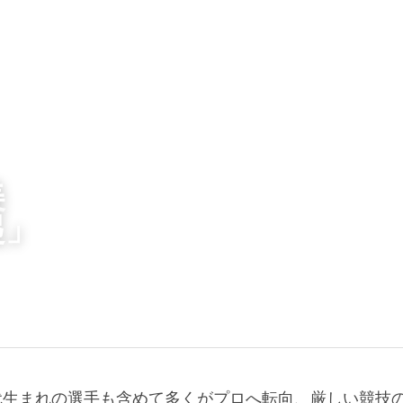
美
起」
0年代生まれの選手も含めて多くがプロへ転向、厳しい競技