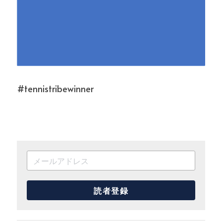
#tennistribewinner
読者登録