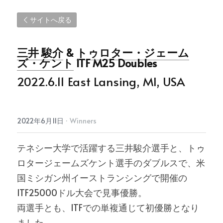
サイトへ戻る
三井 駿介
 & 
トゥロター・ジェーム
ズ・ケント
 ITF M25 Doubles
2022.6.11 East Lansing, MI, USA
2022年6月11日
·
Winners
テネシー大学で活躍する三井駿介選手と、トゥ
ロタージェームズケント選手のダブルスで、米
国ミシガン州イーストランシングで開催の
ITF25000ドル大会で見事優勝。
両選手とも、ITFでの単複通じて初優勝となり
ました。