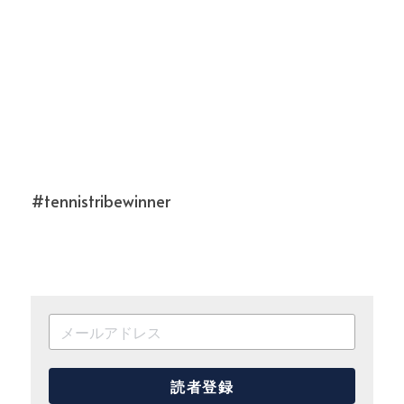
#tennistribewinner
読者登録