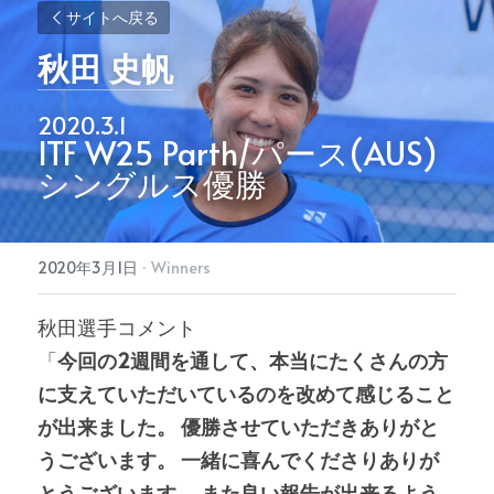
サイトへ戻る
秋田 史帆
2020.3.1
ITF W25 Parth/パース(AUS)
シングルス優勝
2020年3月1日
·
Winners
秋田選手コメント
「
今回の2週間を通して、本当にたくさんの方
に支えていただいているのを改めて感じること
が出来ました。 優勝させていただきありがと
うございます。 一緒に喜んでくださりありが
とうございます。 また良い報告が出来るよう