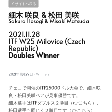
サイトへ戻る
細木 咲良
 & 
松田 美咲
Sakura Hosogi & Misaki Matsuda
2021.11.28
ITF W25 Milovice (Czech 
Republic)
Doubles Winner
2021年11月29日
·
Winners
チェコで開催のITF25000ドル大会で、細木咲
良・松田美咲ペアが見事優勝です。
細木選手はITFダブルス２勝目（
👉こちら
）、
松田選手も同じく２勝目です（
👉こちら
）