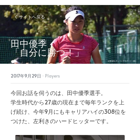
サイトへ戻る
田中優季
「自分に勝つ！」
2017年9月29日
·
Players
今回お話を伺うのは、田中優季選手。
学生時代から27歳の現在まで毎年ランクを上
げ続け、今年9月にもキャリアハイの308位を
つけた、左利きのハードヒッターです。