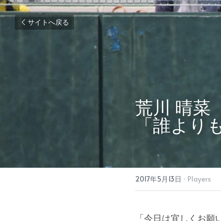
サイトへ戻る
荒川 晴菜
「誰より
2017年5月13日
·
Players
「今日は宜しくお願