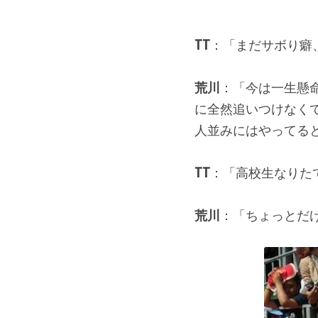
TT
：「まだサボり癖
荒川
：「今は一生懸
に全然追いつけなく
人並みにはやってる
TT
：「高校生なりた
荒川
：「ちょっとだけ