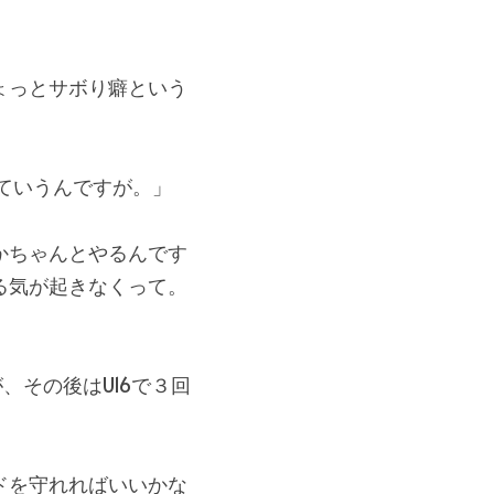
ょっとサボり癖という
ていうんですが。」
かちゃんとやるんです
る気が起きなくって。
、その後はU16で３回
ドを守れればいいかな