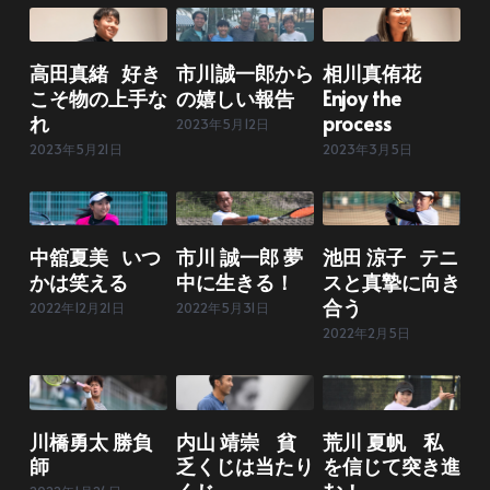
高田真緒 好き
市川誠一郎から
相川真侑花
こそ物の上手な
の嬉しい報告
Enjoy the
れ
process
2023年5月12日
2023年5月21日
2023年3月5日
中舘夏美 いつ
市川 誠一郎 夢
池田 涼子 テニ
かは笑える
中に生きる！
スと真摯に向き
合う
2022年12月21日
2022年5月31日
2022年2月5日
川橋勇太 勝負
内山 靖崇 貧
荒川 夏帆 私
師
乏くじは当たり
を信じて突き進