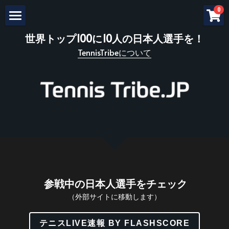
×
×
0
ストアカテゴリー
ブログカテゴリー
Home
世界トップ100に10人の日本人選手を！
TennisTribeについて
すべてのカテゴリー
Players
Mental
mental
Team Macy
Winners
Story
Connect
Inquiry
検索
 参戦中の日本人選手をチェック
（外部サイトに移動します）
テニスLIVE速報 BY FLASHSCORE