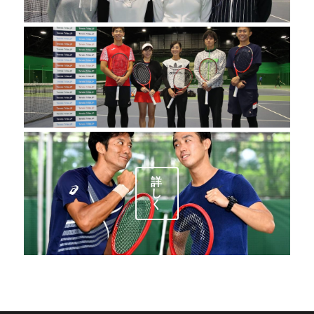
詳
し
く